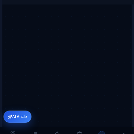
AI Analiz