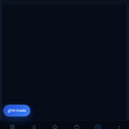
AI Analiz