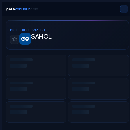
para
konusur
.com
BIST · HISSE ANALIZI
SAHOL