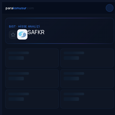
para
konusur
.com
BIST · HISSE ANALIZI
SAFKR