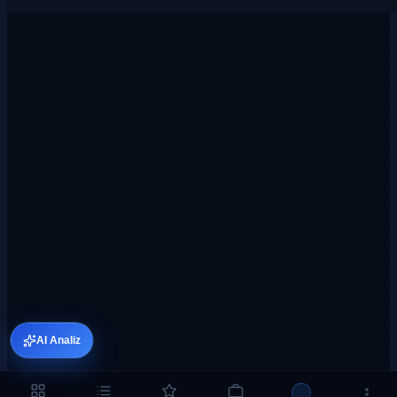
AI Analiz