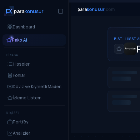
para
konusur
.com
para
konusur
Dashboard
BIST · HISSE 
Pako AI
PİYASA
Hisseler
Fonlar
Döviz ve Kıymetli Maden
İzleme Listem
KİŞİSEL
Portföy
Analizler