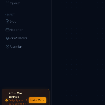
Takvim
KEŞFET
Blog
Haberler
VİOP Nedir?
Alarmlar
Pro — Çok
Yakında
Haber Ver →
Gelişmiş analiz &
daha geniş limit —