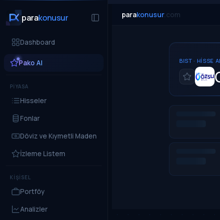
para
konusur
.com
para
konusur
Dashboard
BIST · HISSE 
Pako AI
PİYASA
Hisseler
Fonlar
Döviz ve Kıymetli Maden
İzleme Listem
KİŞİSEL
Portföy
Analizler