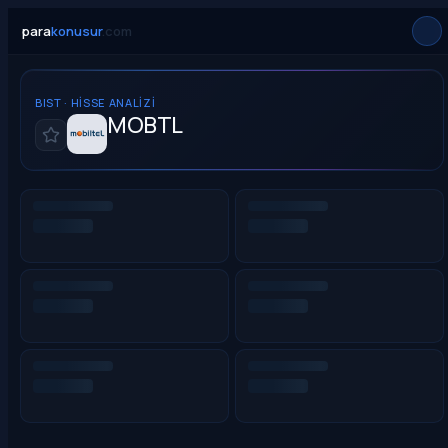
para
konusur
.com
BIST · HISSE ANALIZI
MOBTL