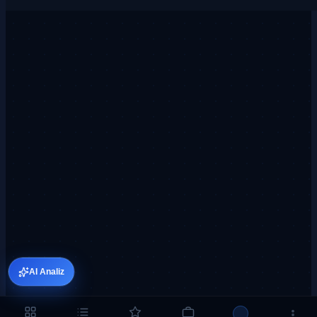
AI Analiz