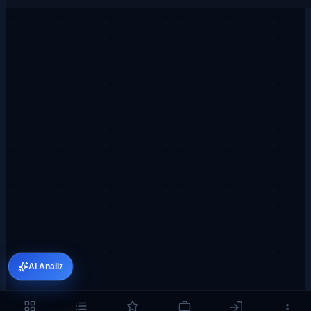
AI Analiz