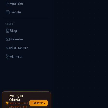
Analizler
Takvim
KEŞFET
Blog
Haberler
VİOP Nedir?
Alarmlar
Pro — Çok
Yakında
Haber Ver →
Gelişmiş analiz &
daha geniş limit —