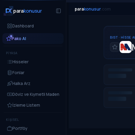
para
konusur
.com
para
konusur
Dashboard
BIST · HISSE 
Pako AI
PİYASA
Hisseler
Fonlar
Halka Arz
Döviz ve Kıymetli Maden
İzleme Listem
KİŞİSEL
Portföy