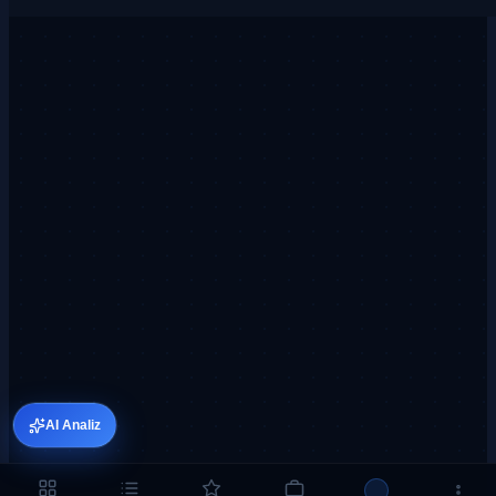
AI Analiz