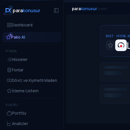
para
konusur
.com
para
konusur
Dashboard
BIST · HISSE 
Pako AI
PİYASA
Hisseler
Fonlar
Döviz ve Kıymetli Maden
İzleme Listem
KİŞİSEL
Portföy
Analizler