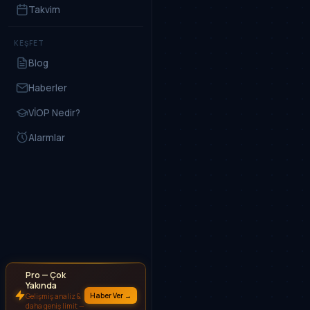
Takvim
KEŞFET
Blog
Haberler
VİOP Nedir?
Alarmlar
Pro — Çok
Yakında
Haber Ver →
Gelişmiş analiz &
daha geniş limit —