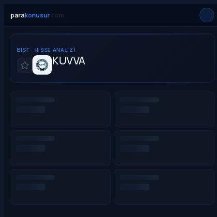
para
konusur
.com
BIST · HISSE ANALIZI
KUVVA