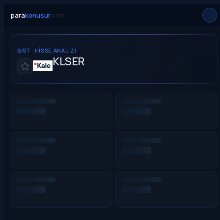
para
konusur
.com
BIST · HISSE ANALIZI
KLSER