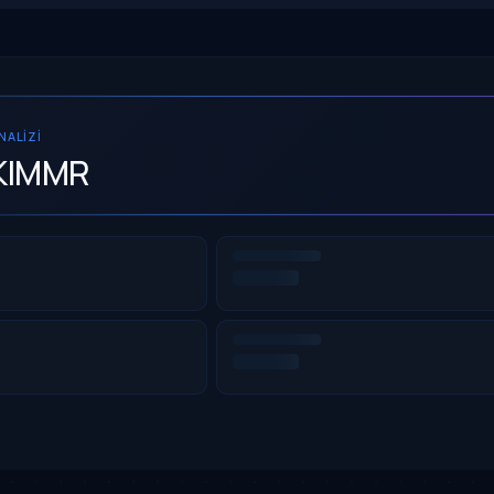
ANALIZI
KIMMR