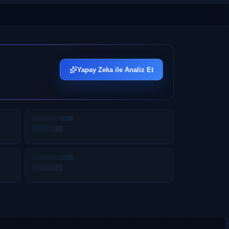
Yapay Zeka ile Analiz Et