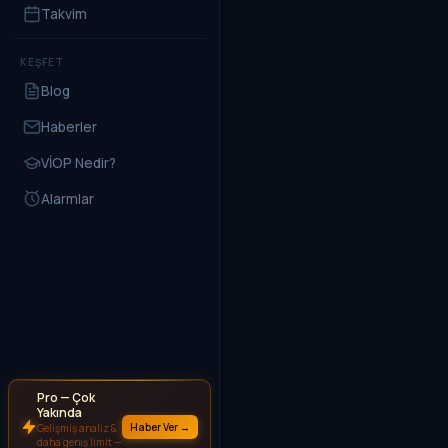
Takvim
KEŞFET
Blog
Haberler
VİOP Nedir?
Alarmlar
Pro — Çok
Yakında
Haber Ver →
Gelişmiş analiz &
daha geniş limit —