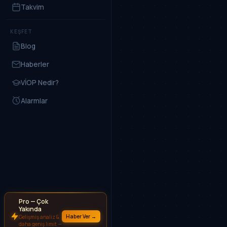
Takvim
KEŞFET
Blog
Haberler
VİOP Nedir?
Alarmlar
Pro — Çok
Yakında
Haber Ver →
Gelişmiş analiz &
daha geniş limit —