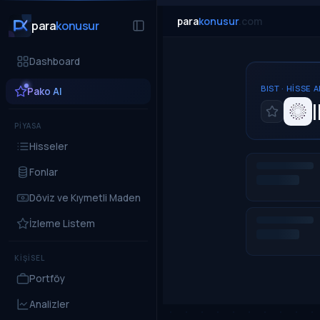
para
konusur
.com
para
konusur
Dashboard
BIST · HISSE 
Pako AI
PİYASA
Hisseler
Fonlar
Döviz ve Kıymetli Maden
İzleme Listem
KİŞİSEL
Portföy
Analizler