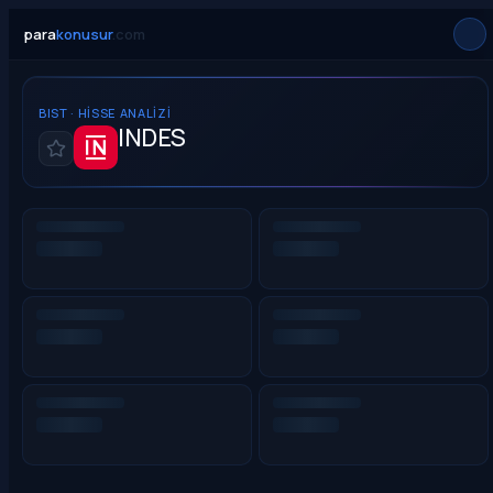
para
konusur
.com
BIST · HISSE ANALIZI
INDES