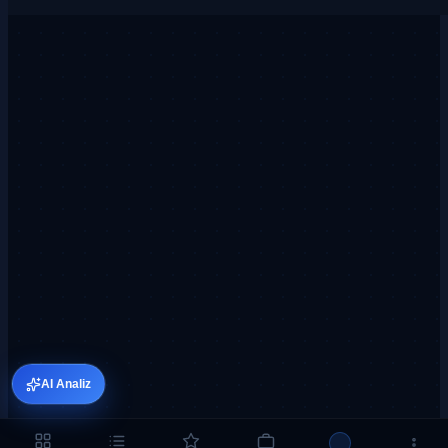
AI Analiz