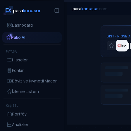
para
konusur
.com
para
konusur
Dashboard
BIST · HISSE 
Pako AI
PİYASA
Hisseler
Fonlar
Döviz ve Kıymetli Maden
İzleme Listem
KİŞİSEL
Portföy
Analizler