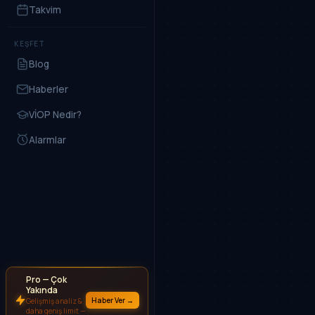
Takvim
KEŞFET
Blog
Haberler
VİOP Nedir?
Alarmlar
Pro — Çok
Yakında
Haber Ver →
Gelişmiş analiz &
daha geniş limit —