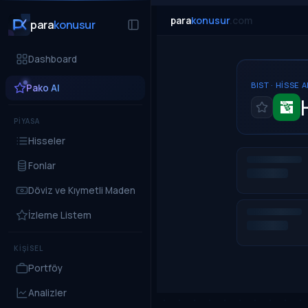
para
konusur
.com
para
konusur
Dashboard
BIST · HISSE 
Pako AI
PİYASA
Hisseler
Fonlar
Döviz ve Kıymetli Maden
İzleme Listem
KİŞİSEL
Portföy
Analizler