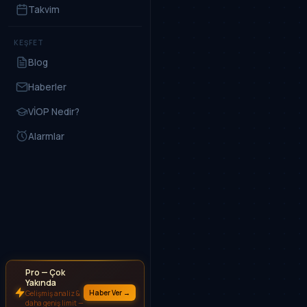
Takvim
KEŞFET
Blog
Haberler
VİOP Nedir?
Alarmlar
Pro — Çok
Yakında
Haber Ver →
Gelişmiş analiz &
daha geniş limit —