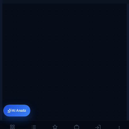
AI Analiz