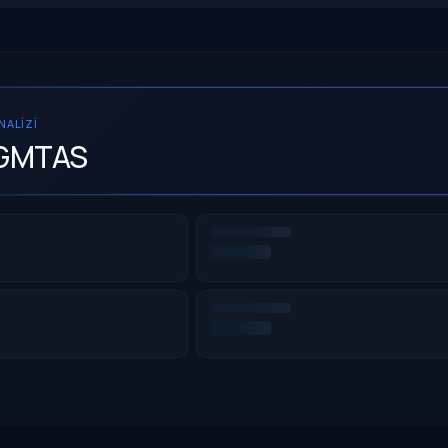
ANALIZI
GMTAS