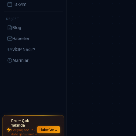
Takvim
KEŞFET
Blog
Haberler
VİOP Nedir?
Alarmlar
Pro — Çok
Yakında
Haber Ver →
Gelişmiş analiz &
daha geniş limit —