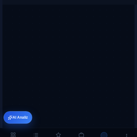
AI Analiz