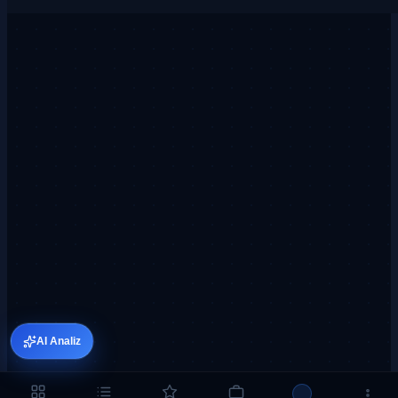
AI Analiz