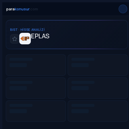
para
konusur
.com
BIST · HISSE ANALIZI
EPLAS