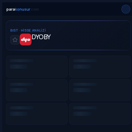
para
konusur
.com
BIST · HISSE ANALIZI
DYOBY