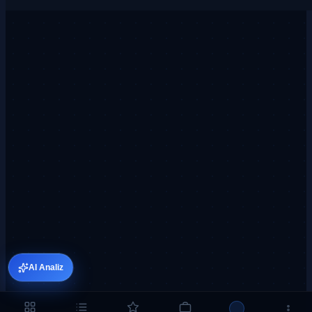
AI Analiz