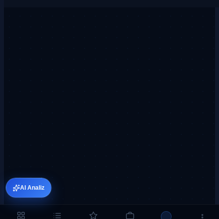
AI Analiz