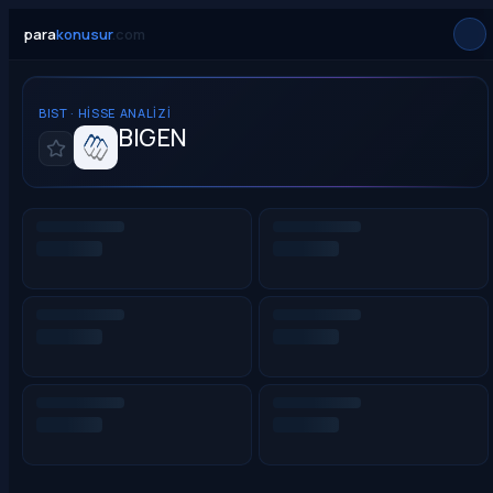
para
konusur
.com
BIST · HISSE ANALIZI
BIGEN