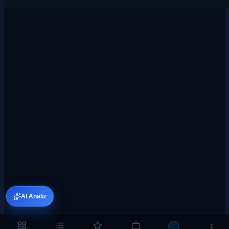
AI Analiz