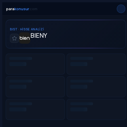
para
konusur
.com
BIST · HISSE ANALIZI
BIENY