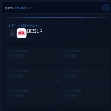
para
konusur
.com
BIST · HISSE ANALIZI
BESLR