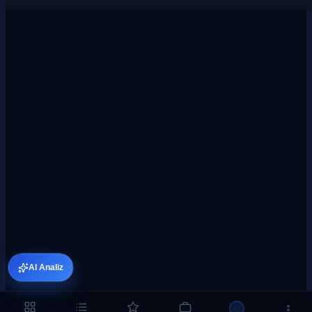
AI Analiz